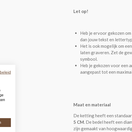
Let op!
Heb je ervoor gekozen om 
dan jouw tekst en lettertyp
Het is ook mogelijk om een
laten graveren. Zet de gew
symbool.
Heb je gekozen voor een a
aangepast tot een maximal
beleid
e
ige
iken
Maat en materiaal
De ketting heeft een standaa
5 CM
. De bedel heeft een dia
n
zijn gemaakt van hoogwaardig 