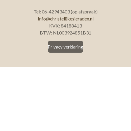
Tel: 06-42943403 (op afspraak)
Info@christelijkesieraden.nl
KVK: 84188413
BTW: NL003924851B31
Privacy verklaring