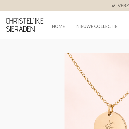
VERZ
Ga
direct
CHRISTELIJKE
naar
de
HOME
NIEUWE COLLECTIE
SIERADEN
hoofdinhoud