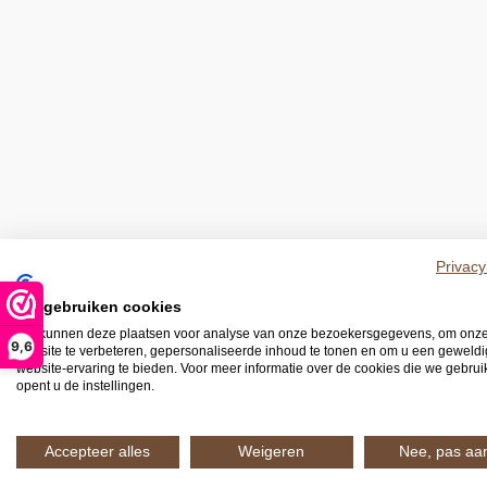
Privacy
Wij gebruiken cookies
We kunnen deze plaatsen voor analyse van onze bezoekersgegevens, om onz
9,6
website te verbeteren, gepersonaliseerde inhoud te tonen en om u een geweld
website-ervaring te bieden. Voor meer informatie over de cookies die we gebru
opent u de instellingen.
Accepteer alles
Weigeren
Nee, pas aa