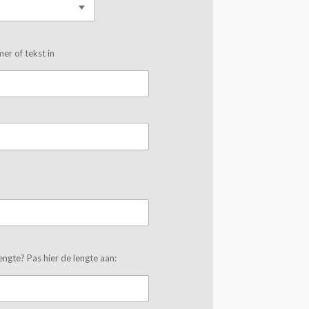
r of tekst in
lengte? Pas hier de lengte aan: