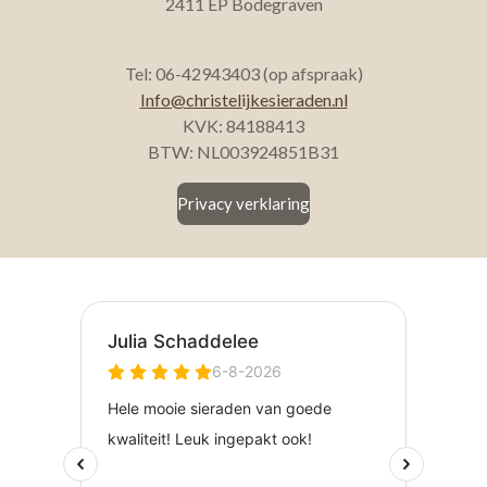
2411 EP Bodegraven
Tel: 06-42943403 (op afspraak)
Info@christelijkesieraden.nl
KVK: 84188413
BTW: NL003924851B31
Privacy verklaring