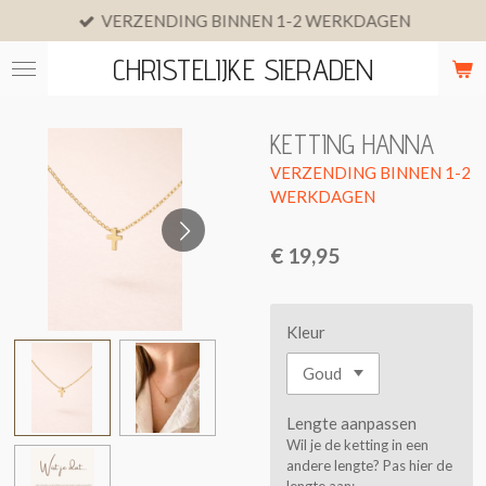
VERZENDING BINNEN 1-2 WERKDAGEN
Ga
direct
CHRISTELIJKE SIERADEN
naar
de
hoofdinhoud
KETTING HANNA
€ 19,95
Kleur
Lengte aanpassen
Wil je de ketting in een
andere lengte? Pas hier de
lengte aan: